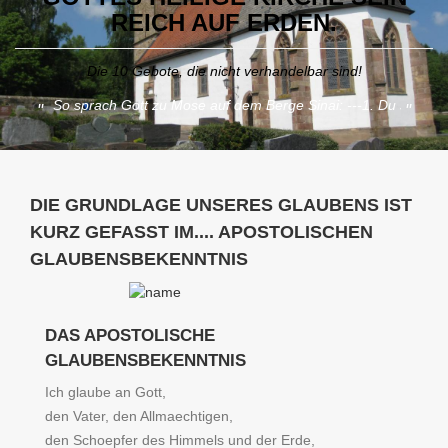
REICH AUF ERDEN.
Die 10 Gebote, die nicht verhandelbar sind!
So sprach Gott zu Mose auf dem Berge Sinai: ---1. Du sollst keine a
"
"
DIE GRUNDLAGE UNSERES GLAUBENS IST
KURZ GEFASST IM.... APOSTOLISCHEN
GLAUBENSBEKENNTNIS
DAS APOSTOLISCHE
GLAUBENSBEKENNTNIS
Ich glaube an Gott,
den Vater, den Allmaechtigen,
den Schoepfer des Himmels und der Erde,